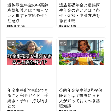
遺族厚生年金の中高齢
遺族基礎年金と遺族厚
寡婦加算とは？知らな
生年金の違いとは？条
いと損する支給条件と
件・金額・申請方法を
注意点
徹底比較
2025/11/05
2025/11/03
年金
年金
年金事務所で相談でき
公的年金制度第3号被保
ること完全ガイド｜手
険者とは？扶養に入る
続き・予約・持ち物ま
人が知っておくべき基
とめ
礎知識
2025/10/31
2025/09/25