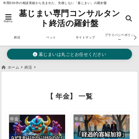
年間200件の相談実績から生まれた、失敗しない「墓じまい」の羅針盤
墓じまい専門コンサルタン
ト終活の羅針盤
menu
プライバシーポリシ
終活
ペット
サイトマップ
ー
墓じまいは丸ごとお任せください
ホーム
終活
【 年金】 一覧
年金
年金