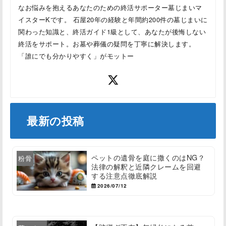
なお悩みを抱えるあなたのための終活サポーター墓じまいマ
イスターKです。 石屋20年の経験と年間約200件の墓じまいに
関わった知識と、終活ガイド1級として、あなたが後悔しない
終活をサポート。お墓や葬儀の疑問を丁寧に解決します。
「誰にでも分かりやすく」がモットー
最新の投稿
ペットの遺骨を庭に撒くのはNG？
粉骨
法律の解釈と近隣クレームを回避
する注意点徹底解説
2026/07/12