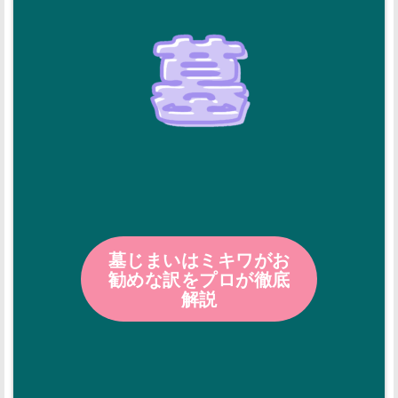
墓じまいはミキワがお
勧めな訳をプロが徹底
解説