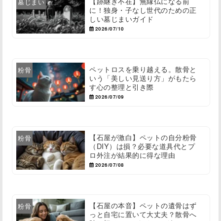
【跡継ぎ不在】無縁仏になる前
墓じまい
に！独身・子なし世代のための正
しい墓じまいガイド
2026/07/10
ペットロスを乗り越える。散骨と
粉骨
いう「美しい見送り方」がもたら
す心の整理と引き際
2026/07/09
【石屋が激白】ペットの自分粉骨
粉骨
（DIY）は損？必要な道具代とプ
ロ外注が結果的に得な理由
2026/07/08
【石屋の本音】ペットの遺骨はず
粉骨
っと自宅に置いて大丈夫？散骨へ