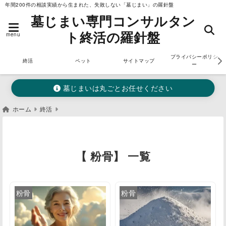
年間200件の相談実績から生まれた、失敗しない「墓じまい」の羅針盤
墓じまい専門コンサルタン
ト終活の羅針盤
menu
プライバシーポリシ
終活
ペット
サイトマップ
ー
墓じまいは丸ごとお任せください
ホーム
終活
【 粉骨】 一覧
粉骨
粉骨