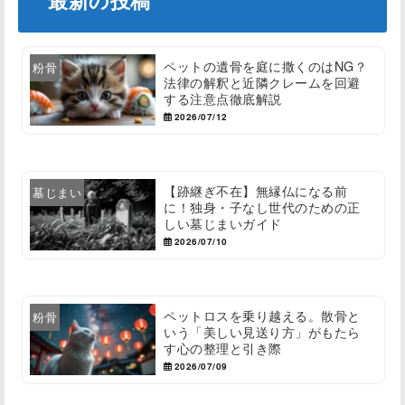
ペットの遺骨を庭に撒くのはNG？
粉骨
法律の解釈と近隣クレームを回避
する注意点徹底解説
2026/07/12
【跡継ぎ不在】無縁仏になる前
墓じまい
に！独身・子なし世代のための正
しい墓じまいガイド
2026/07/10
ペットロスを乗り越える。散骨と
粉骨
いう「美しい見送り方」がもたら
す心の整理と引き際
2026/07/09