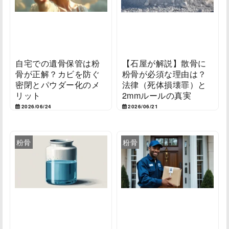
自宅での遺骨保管は粉
【石屋が解説】散骨に
骨が正解？カビを防ぐ
粉骨が必須な理由は？
密閉とパウダー化のメ
法律（死体損壊罪）と
リット
2mmルールの真実
2026/06/24
2026/06/21
粉骨
粉骨