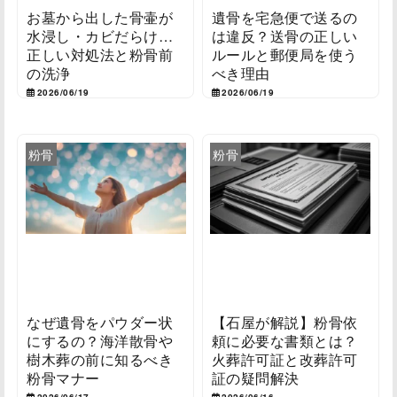
お墓から出した骨壷が
遺骨を宅急便で送るの
水浸し・カビだらけ…
は違反？送骨の正しい
正しい対処法と粉骨前
ルールと郵便局を使う
の洗浄
べき理由
2026/06/19
2026/06/19
粉骨
粉骨
なぜ遺骨をパウダー状
【石屋が解説】粉骨依
にするの？海洋散骨や
頼に必要な書類とは？
樹木葬の前に知るべき
火葬許可証と改葬許可
粉骨マナー
証の疑問解決
2026/06/17
2026/06/16