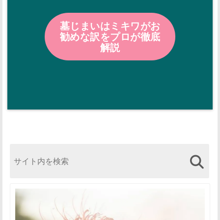
墓じまいはミキワがお
勧めな訳をプロが徹底
解説