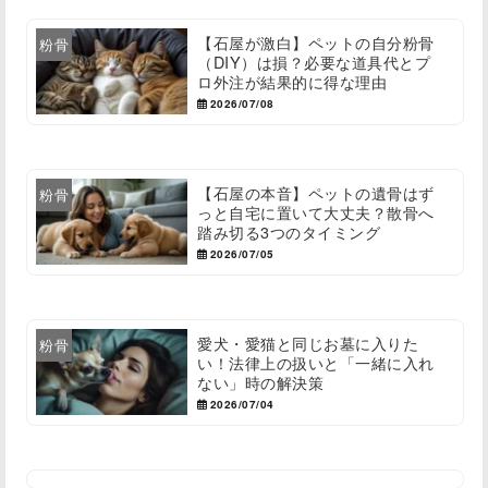
【石屋が激白】ペットの自分粉骨
粉骨
（DIY）は損？必要な道具代とプ
ロ外注が結果的に得な理由
2026/07/08
【石屋の本音】ペットの遺骨はず
粉骨
っと自宅に置いて大丈夫？散骨へ
踏み切る3つのタイミング
2026/07/05
愛犬・愛猫と同じお墓に入りた
粉骨
い！法律上の扱いと「一緒に入れ
ない」時の解決策
2026/07/04