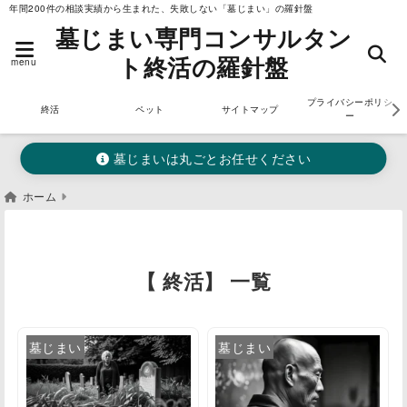
年間200件の相談実績から生まれた、失敗しない「墓じまい」の羅針盤
墓じまい専門コンサルタン
ト終活の羅針盤
menu
プライバシーポリシ
終活
ペット
サイトマップ
ー
墓じまいは丸ごとお任せください
ホーム
【 終活】 一覧
墓じまい
墓じまい