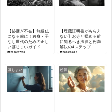
【跡継ぎ不在】無縁仏
【埋蔵証明書がもらえ
になる前に！独身・子
ない】お寺と揉める前
なし世代のための正し
に知るべき法律と円満
い墓じまいガイド
解決の4ステップ
2026/07/10
2026/06/26
墓じまい
粉骨