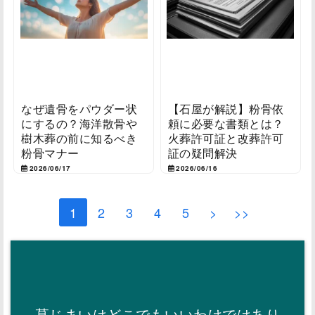
なぜ遺骨をパウダー状
【石屋が解説】粉骨依
にするの？海洋散骨や
頼に必要な書類とは？
樹木葬の前に知るべき
火葬許可証と改葬許可
粉骨マナー
証の疑問解決
2026/06/17
2026/06/16
1
2
3
4
5
>
>>
墓じまいはどこでもいいわけではあり