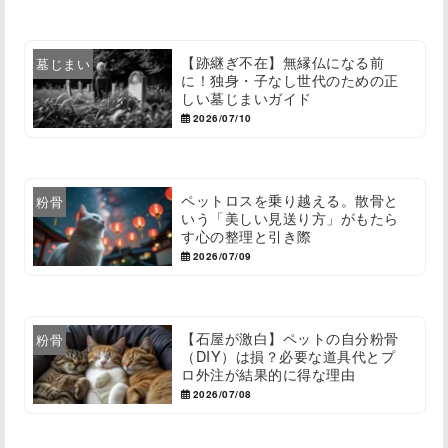
【跡継ぎ不在】無縁仏になる前
墓じまい
に！独身・子なし世代のための正
しい墓じまいガイド
2026/07/10
ペットロスを乗り越える。散骨と
粉骨
いう「美しい見送り方」がもたら
す心の整理と引き際
2026/07/09
【石屋が激白】ペットの自分粉骨
粉骨
（DIY）は損？必要な道具代とプ
ロ外注が結果的に得な理由
2026/07/08