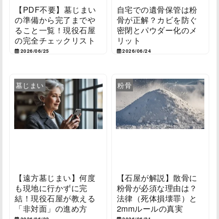
【PDF不要】墓じまい
自宅での遺骨保管は粉
の準備から完了までや
骨が正解？カビを防ぐ
ること一覧！現役石屋
密閉とパウダー化のメ
の完全チェックリスト
リット
2026/06/25
2026/06/24
墓じまい
粉骨
【遠方墓じまい】何度
【石屋が解説】散骨に
も現地に行かずに完
粉骨が必須な理由は？
結！現役石屋が教える
法律（死体損壊罪）と
「非対面」の進め方
2mmルールの真実
2026/06/22
2026/06/21