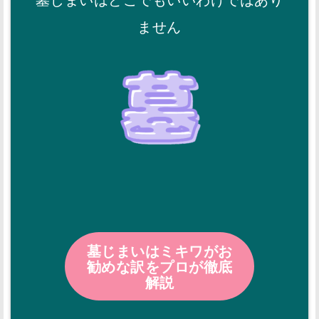
ません
墓じまいはミキワがお
勧めな訳をプロが徹底
解説