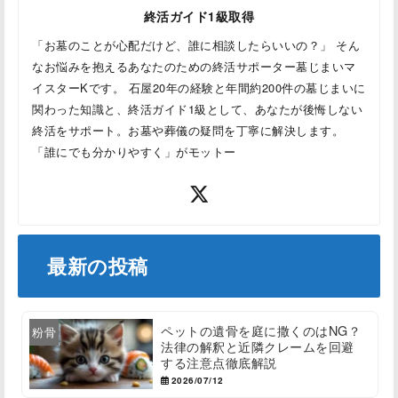
終活ガイド1級取得
「お墓のことが心配だけど、誰に相談したらいいの？」 そん
なお悩みを抱えるあなたのための終活サポーター墓じまいマ
イスターKです。 石屋20年の経験と年間約200件の墓じまいに
関わった知識と、終活ガイド1級として、あなたが後悔しない
終活をサポート。お墓や葬儀の疑問を丁寧に解決します。
「誰にでも分かりやすく」がモットー
最新の投稿
ペットの遺骨を庭に撒くのはNG？
粉骨
法律の解釈と近隣クレームを回避
する注意点徹底解説
2026/07/12