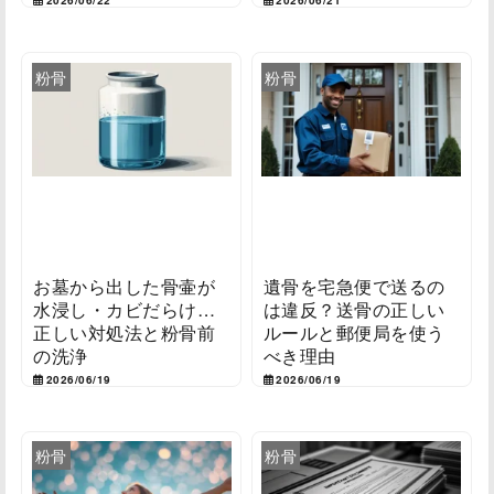
粉骨
粉骨
お墓から出した骨壷が
遺骨を宅急便で送るの
水浸し・カビだらけ…
は違反？送骨の正しい
正しい対処法と粉骨前
ルールと郵便局を使う
の洗浄
べき理由
2026/06/19
2026/06/19
粉骨
粉骨