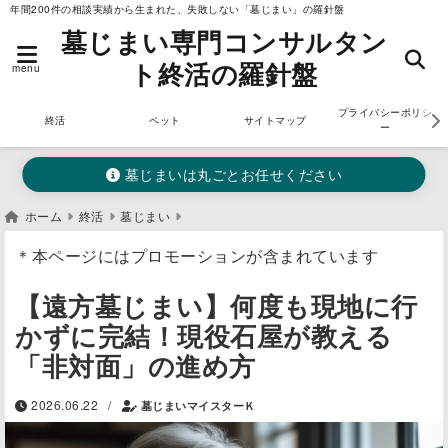
年間200件の相談実績から生まれた、失敗しない「墓じまい」の羅針盤
墓じまい専門コンサルタン
ト終活の羅針盤
menu
プライバシーポリシ
終活
ペット
サイトマップ
ー
墓じまいは丸ごとお任せください
ホーム
終活
墓じまい
＊本ページにはプロモーションが含まれています
【遠方墓じまい】何度も現地に行
かずに完結！現役石屋が教える
「非対面」の進め方
/
2026.06.22
墓じまいマイスターＫ