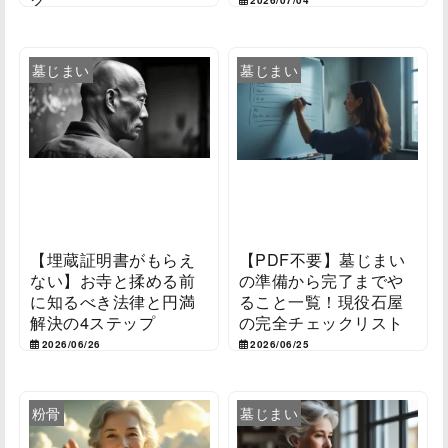
2026/07/05
墓じまい
墓じまい
【埋蔵証明書がもらえ
【PDF不要】墓じまい
ない】お寺と揉める前
の準備から完了までや
に知るべき法律と円満
ること一覧！現役石屋
解決の4ステップ
の完全チェックリスト
2026/06/26
2026/06/25
粉骨
墓じまい