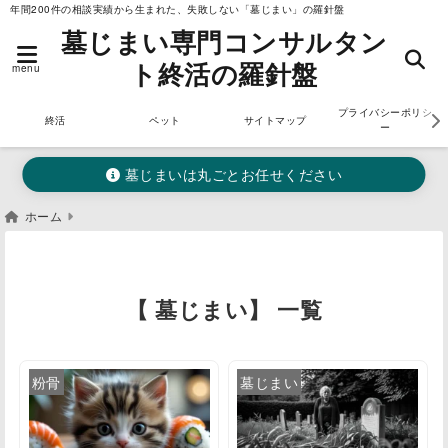
年間200件の相談実績から生まれた、失敗しない「墓じまい」の羅針盤
墓じまい専門コンサルタン
ト終活の羅針盤
menu
プライバシーポリシ
終活
ペット
サイトマップ
ー
墓じまいは丸ごとお任せください
ホーム
【 墓じまい】 一覧
粉骨
墓じまい