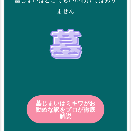
ません
墓じまいはミキワがお
勧めな訳をプロが徹底
解説