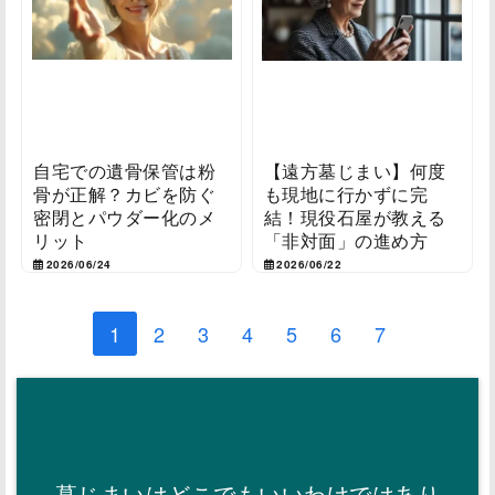
自宅での遺骨保管は粉
【遠方墓じまい】何度
骨が正解？カビを防ぐ
も現地に行かずに完
密閉とパウダー化のメ
結！現役石屋が教える
リット
「非対面」の進め方
2026/06/24
2026/06/22
1
2
3
4
5
6
7
墓じまいはどこでもいいわけではあり