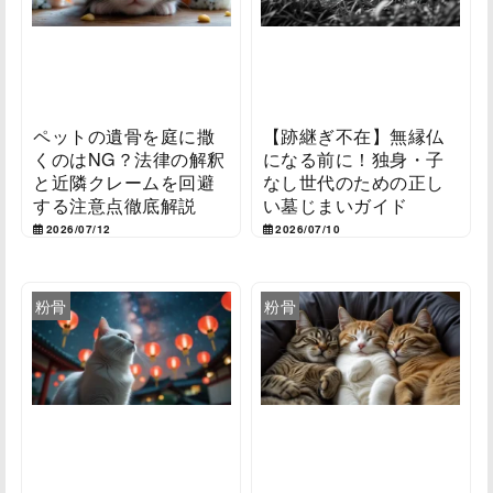
ペットの遺骨を庭に撒
【跡継ぎ不在】無縁仏
くのはNG？法律の解釈
になる前に！独身・子
と近隣クレームを回避
なし世代のための正し
する注意点徹底解説
い墓じまいガイド
2026/07/12
2026/07/10
粉骨
粉骨