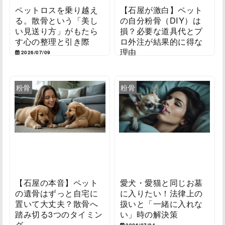
ペットロスを乗り越え
【石屋が激白】ペット
る。散骨という「美し
の自分粉骨（DIY）は
い見送り方」がもたら
損？必要な道具代とプ
す心の整理と引き際
ロ外注が結果的に得な
理由
2026/07/09
2026/07/08
粉骨
粉骨
【石屋の本音】ペット
愛犬・愛猫と同じお墓
の遺骨はずっと自宅に
に入りたい！法律上の
置いて大丈夫？散骨へ
扱いと「一緒に入れな
踏み切る3つのタイミン
い」時の解決策
グ
2026/07/04