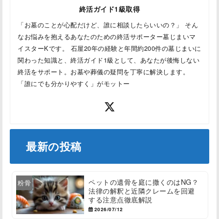
終活ガイド1級取得
「お墓のことが心配だけど、誰に相談したらいいの？」 そん
なお悩みを抱えるあなたのための終活サポーター墓じまいマ
イスターKです。 石屋20年の経験と年間約200件の墓じまいに
関わった知識と、終活ガイド1級として、あなたが後悔しない
終活をサポート。お墓や葬儀の疑問を丁寧に解決します。
「誰にでも分かりやすく」がモットー
最新の投稿
ペットの遺骨を庭に撒くのはNG？
粉骨
法律の解釈と近隣クレームを回避
する注意点徹底解説
2026/07/12