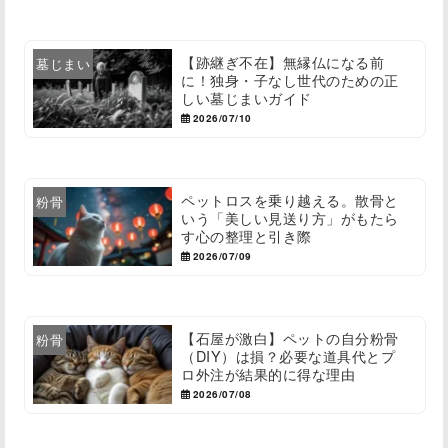
【跡継ぎ不在】無縁仏になる前
墓じまい
に！独身・子なし世代のための正
しい墓じまいガイド
2026/07/10
ペットロスを乗り越える。散骨と
粉骨
いう「美しい見送り方」がもたら
す心の整理と引き際
2026/07/09
【石屋が激白】ペットの自分粉骨
粉骨
（DIY）は損？必要な道具代とプ
ロ外注が結果的に得な理由
2026/07/08