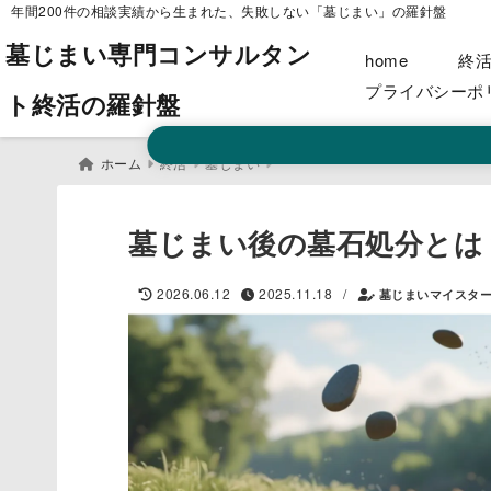
年間200件の相談実績から生まれた、失敗しない「墓じまい」の羅針盤
墓じまい専門コンサルタン
home
終
プライバシーポ
ト終活の羅針盤
ホーム
終活
墓じまい
墓じまい後の墓石処分とは
/
2026.06.12
2025.11.18
墓じまいマイスタ