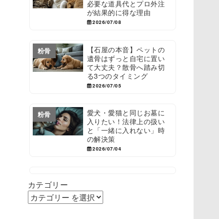
必要な道具代とプロ外注
が結果的に得な理由
2026/07/08
【石屋の本音】ペットの
粉骨
遺骨はずっと自宅に置い
て大丈夫？散骨へ踏み切
る3つのタイミング
2026/07/05
愛犬・愛猫と同じお墓に
粉骨
入りたい！法律上の扱い
と「一緒に入れない」時
の解決策
2026/07/04
カテゴリー