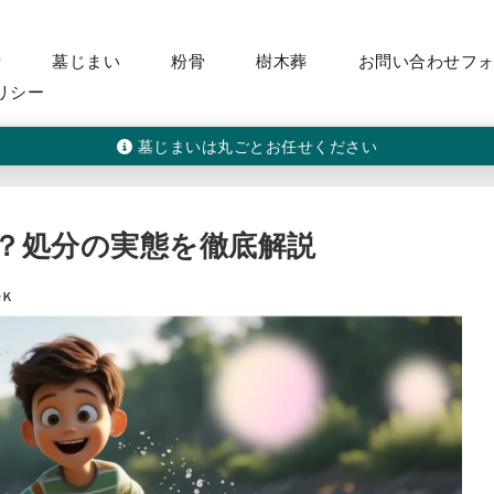
活
墓じまい
粉骨
樹木葬
お問い合わせフ
リシー
墓じまいは丸ごとお任せください
？処分の実態を徹底解説
ーＫ