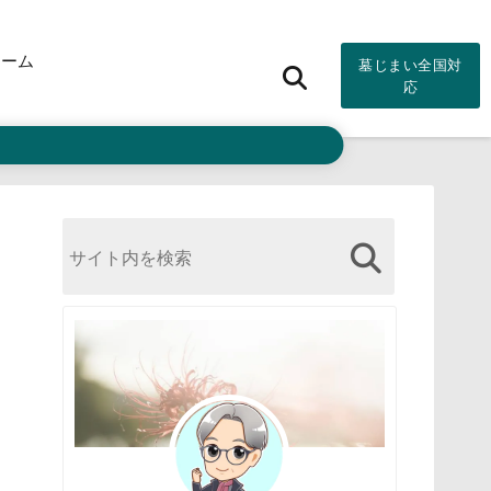
ォーム
墓じまい全国対
応