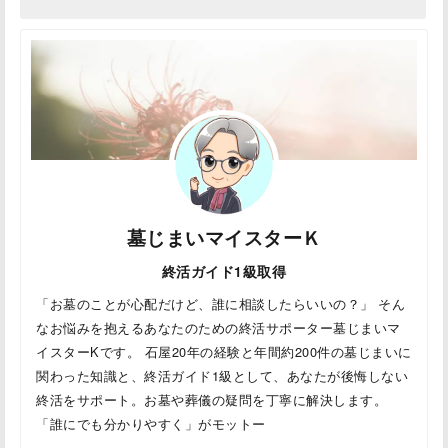
墓じまいマイスターＫ
終活ガイド1級取得
「お墓のことが心配だけど、誰に相談したらいいの？」 そん
なお悩みを抱えるあなたのための終活サポーター墓じまいマ
イスターKです。 石屋20年の経験と年間約200件の墓じまいに
関わった知識と、終活ガイド1級として、あなたが後悔しない
終活をサポート。お墓や葬儀の疑問を丁寧に解決します。
「誰にでも分かりやすく」がモットー