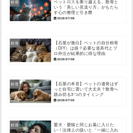
ペットロスを乗り越える。散骨と
粉骨
いう「美しい見送り方」がもたら
す心の整理と引き際
2026/07/09
【石屋が激白】ペットの自分粉骨
粉骨
（DIY）は損？必要な道具代とプ
ロ外注が結果的に得な理由
2026/07/08
【石屋の本音】ペットの遺骨はず
粉骨
っと自宅に置いて大丈夫？散骨へ
踏み切る3つのタイミング
2026/07/05
愛犬・愛猫と同じお墓に入りた
粉骨
い！法律上の扱いと「一緒に入れ