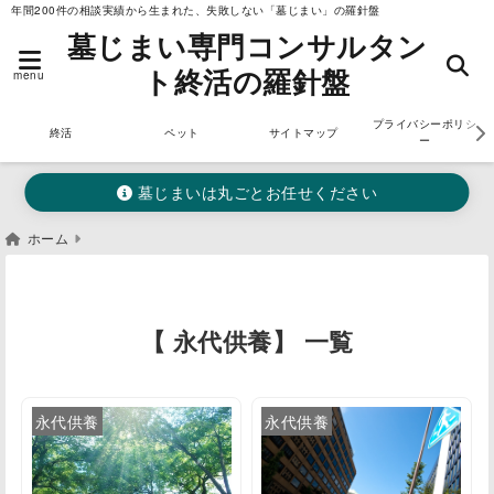
年間200件の相談実績から生まれた、失敗しない「墓じまい」の羅針盤
墓じまい専門コンサルタン
ト終活の羅針盤
menu
プライバシーポリシ
終活
ペット
サイトマップ
ー
墓じまいは丸ごとお任せください
ホーム
【 永代供養】 一覧
永代供養
永代供養