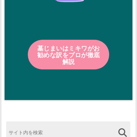
墓じまいはミキワがお
勧めな訳をプロが徹底
解説