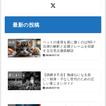
最新の投稿
ペットの遺骨を庭に撒くのはNG？
粉骨
法律の解釈と近隣クレームを回避
する注意点徹底解説
2026/07/12
【跡継ぎ不在】無縁仏になる前
墓じまい
に！独身・子なし世代のための正
しい墓じまいガイド
2026/07/10