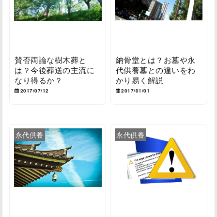
賛否両論な樹木葬と
納骨堂とは？お墓や永
は？今後葬送の主流に
代供養墓との違いをわ
なり得るか？
かり易く解説
2017/07/12
2017/01/01
永代供養
永代供養