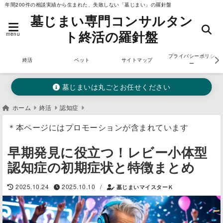
年間200件の相談実績から生まれた、失敗しない「墓じまい」の羅針盤
墓じまい専門コンサルタン
ト終活の羅針盤
menu
プライバシーポリシ
終活
ペット
サイトマップ
ー
墓じまいは丸ごとお任せください
ホーム
終活
認知症
＊本ページにはプロモーションが含まれています
早期発見に役立つ！レビー小体型
認知症の初期症状と特徴まとめ
/
2025.10.24
2025.10.10
墓じまいマイスターＫ