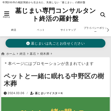
年間200件の相談実績から生まれた、失敗しない「墓じまい」の羅針盤
墓じまい専門コンサルタン
ト終活の羅針盤
menu
プライバシーポリシ
終活
ペット
サイトマップ
ー
墓じまいは丸ごとお任せください
ホーム
終活
墓石
樹木葬
＊本ページにはプロモーションが含まれています
ペットと一緒に眠れる中野区の樹
木葬
/
2024.03.06
墓じまいマイスターＫ