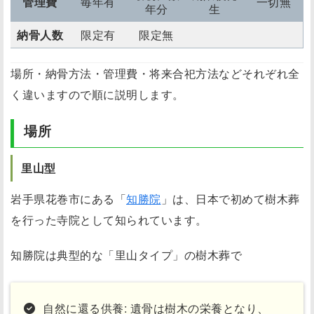
管理費
毎年有
一切無
年分
生
納骨人数
限定有
限定無
場所・納骨方法・管理費・将来合祀方法などそれぞれ全
く違いますので順に説明します。
場所
里山型
岩手県花巻市にある「
知勝院
」は、日本で初めて樹木葬
を行った寺院として知られています。
知勝院は典型的な「里山タイプ」の樹木葬で
自然に還る供養: 遺骨は樹木の栄養となり、