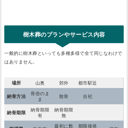
樹木葬のプランやサービス内容
一般的に樹木葬といっても多種多様で全て同じなわけで
はありません。
場所
山奥
郊外
都市駅近
骨壺のま
納骨方法
散骨
合祀
ま
納骨期限
納骨期限
納骨期限
有
無
最初に数
期限後発