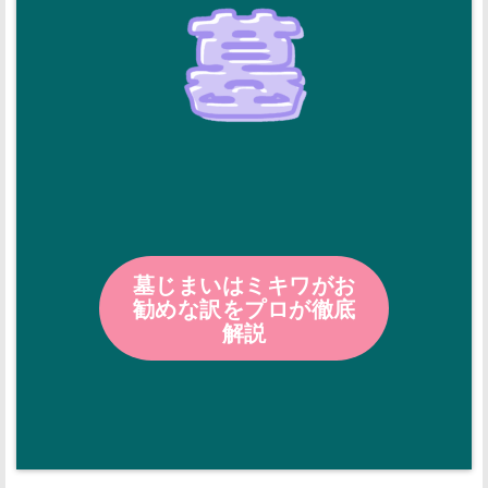
墓じまいはミキワがお
勧めな訳をプロが徹底
解説