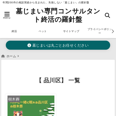
年間200件の相談実績から生まれた、失敗しない「墓じまい」の羅針盤
墓じまい専門コンサルタン
ト終活の羅針盤
menu
プライバシーポリシ
終活
ペット
サイトマップ
ー
墓じまいは丸ごとお任せください
ホーム
【 品川区】 一覧
樹木葬