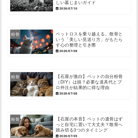
しい墓じまいガイド
2026/07/10
ペットロスを乗り越える。散骨と
粉骨
いう「美しい見送り方」がもたら
す心の整理と引き際
2026/07/09
【石屋が激白】ペットの自分粉骨
粉骨
（DIY）は損？必要な道具代とプ
ロ外注が結果的に得な理由
2026/07/08
【石屋の本音】ペットの遺骨はず
粉骨
っと自宅に置いて大丈夫？散骨へ
踏み切る3つのタイミング
2026/07/05