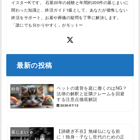
イスターKです。 石屋20年の経験と年間約200件の墓じまいに
関わった知識と、終活ガイド1級として、あなたが後悔しない
終活をサポート。お墓や葬儀の疑問を丁寧に解決します。
「誰にでも分かりやすく」がモットー
最新の投稿
ペットの遺骨を庭に撒くのはNG？
粉骨
法律の解釈と近隣クレームを回避
する注意点徹底解説
2026/07/12
【跡継ぎ不在】無縁仏になる前
墓じまい
に！独身・子なし世代のための正