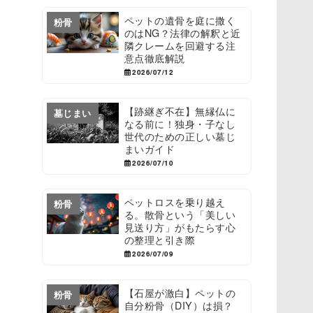
ペットの遺骨を庭に撒く
粉骨
のはNG？法律の解釈と近
隣クレームを回避する注
意点徹底解説
2026/07/12
【跡継ぎ不在】無縁仏に
墓じまい
なる前に！独身・子なし
世代のための正しい墓じ
まいガイド
2026/07/10
ペットロスを乗り越え
粉骨
る。散骨という「美しい
見送り方」がもたらす心
の整理と引き際
2026/07/09
【石屋が激白】ペットの
粉骨
自分粉骨（DIY）は損？