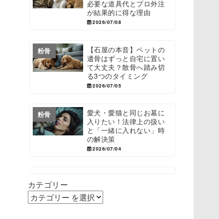
必要な道具代とプロ外注
が結果的に得な理由
2026/07/08
【石屋の本音】ペットの
粉骨
遺骨はずっと自宅に置い
て大丈夫？散骨へ踏み切
る3つのタイミング
2026/07/05
愛犬・愛猫と同じお墓に
粉骨
入りたい！法律上の扱い
と「一緒に入れない」時
の解決策
2026/07/04
カテゴリー