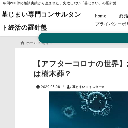
年間200件の相談実績から生まれた、失敗しない「墓じまい」の羅針盤
墓じまい専門コンサルタン
home
終
プライバシーポ
ト終活の羅針盤
ホーム
納骨
【アフターコロナの世界】
は樹木葬？
/
2020.05.08
墓じまいマイスターＫ