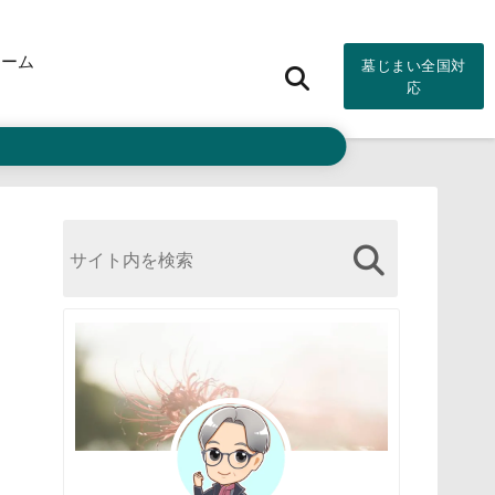
ォーム
墓じまい全国対
応