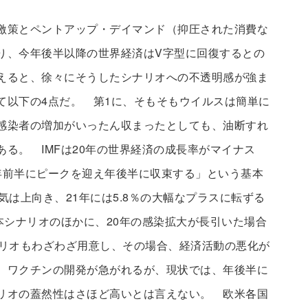
激策とペントアップ・デイマンド（抑圧された消費な
り、今年後半以降の世界経済はV字型に回復するとの
えると、徐々にそうしたシナリオへの不透明感が強ま
て以下の4点だ。 第1に、そもそもウイルスは簡単に
感染者の増加がいったん収まったとしても、油断すれ
る。 IMFは20年の世界経済の成長率がマイナス
年前半にピークを迎え年後半に収束する」という基本
気は上向き、21年には5.8％の大幅なプラスに転ずる
本シナリオのほかに、20年の感染拡大が長引いた場合
ナリオもわざわざ用意し、その場合、経済活動の悪化が
。ワクチンの開発が急がれるが、現状では、年後半に
リオの蓋然性はさほど高いとは言えない。 欧米各国