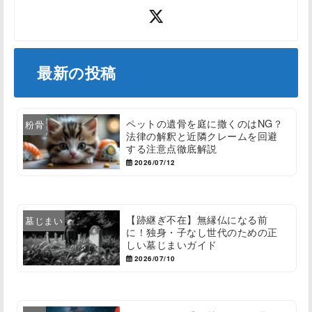
最新の投稿
ペットの遺骨を庭に撒くのはNG？
粉骨
法律の解釈と近隣クレームを回避
する注意点徹底解説
2026/07/12
【跡継ぎ不在】無縁仏になる前
墓じまい
に！独身・子なし世代のための正
しい墓じまいガイド
2026/07/10