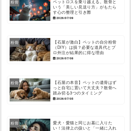
ペットロスを乗り越える。散骨と
粉骨
いう「美しい見送り方」がもたら
す心の整理と引き際
2026/07/09
【石屋が激白】ペットの自分粉骨
粉骨
（DIY）は損？必要な道具代とプ
ロ外注が結果的に得な理由
2026/07/08
【石屋の本音】ペットの遺骨はず
粉骨
っと自宅に置いて大丈夫？散骨へ
踏み切る3つのタイミング
2026/07/05
愛犬・愛猫と同じお墓に入りた
粉骨
い！法律上の扱いと「一緒に入れ