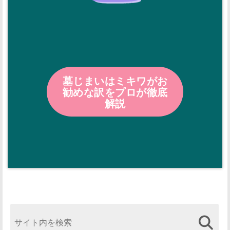
墓じまいはミキワがお
勧めな訳をプロが徹底
解説