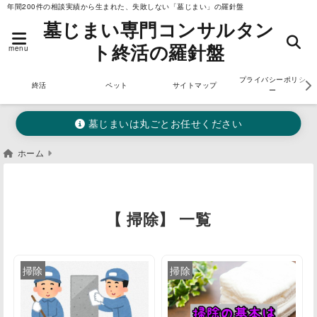
年間200件の相談実績から生まれた、失敗しない「墓じまい」の羅針盤
墓じまい専門コンサルタン
ト終活の羅針盤
menu
プライバシーポリシ
終活
ペット
サイトマップ
ー
墓じまいは丸ごとお任せください
ホーム
【 掃除】 一覧
掃除
掃除