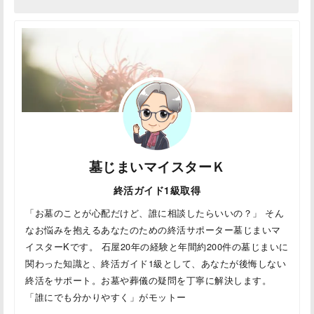
墓じまいマイスターＫ
終活ガイド1級取得
「お墓のことが心配だけど、誰に相談したらいいの？」 そん
なお悩みを抱えるあなたのための終活サポーター墓じまいマ
イスターKです。 石屋20年の経験と年間約200件の墓じまいに
関わった知識と、終活ガイド1級として、あなたが後悔しない
終活をサポート。お墓や葬儀の疑問を丁寧に解決します。
「誰にでも分かりやすく」がモットー