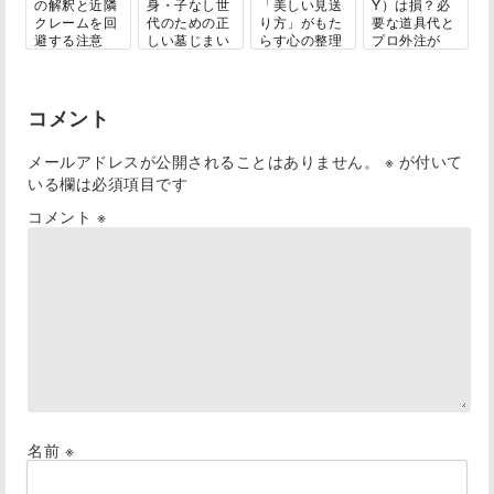
の解釈と近隣
身・子なし世
「美しい見送
Y）は損？必
クレームを回
代のための正
り方」がもた
要な道具代と
避する注意
しい墓じまい
らす心の整理
プロ外注が
点...
ガ...
と...
結...
コメント
メールアドレスが公開されることはありません。
※
が付いて
いる欄は必須項目です
コメント
※
名前
※