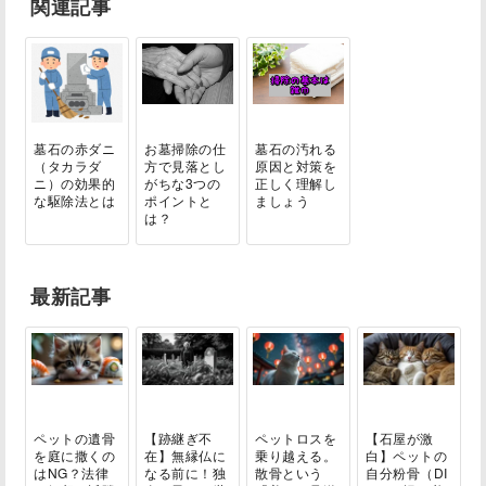
関連記事
墓石の赤ダニ
お墓掃除の仕
墓石の汚れる
（タカラダ
方で見落とし
原因と対策を
ニ）の効果的
がちな3つの
正しく理解し
な駆除法とは
ポイントと
ましょう
は？
最新記事
ペットの遺骨
【跡継ぎ不
ペットロスを
【石屋が激
を庭に撒くの
在】無縁仏に
乗り越える。
白】ペットの
はNG？法律
なる前に！独
散骨という
自分粉骨（DI