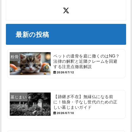
最新の投稿
ペットの遺骨を庭に撒くのはNG？
粉骨
法律の解釈と近隣クレームを回避
する注意点徹底解説
2026/07/12
【跡継ぎ不在】無縁仏になる前
墓じまい
に！独身・子なし世代のための正
しい墓じまいガイド
2026/07/10