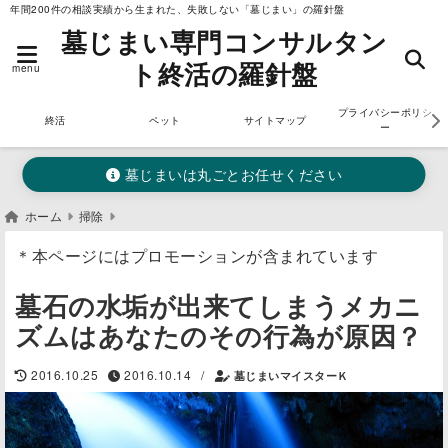
年間200件の相談実績から生まれた、失敗しない「墓じまい」の羅針盤
墓じまい専門コンサルタン
ト終活の羅針盤
menu
プライバシーポリシ
終活
ペット
サイトマップ
ー
墓じまいは丸ごとお任せください
ホーム
掃除
＊本ページにはプロモーションが含まれています
墓石の水垢が出来てしまうメカニ
ズムはあなたのその行為が原因？
/
2016.10.25
2016.10.14
墓じまいマイスターＫ