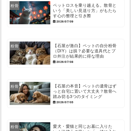
ペットロスを乗り越える。散骨と
粉骨
いう「美しい見送り方」がもたら
す心の整理と引き際
2026/07/09
【石屋が激白】ペットの自分粉骨
粉骨
（DIY）は損？必要な道具代とプ
ロ外注が結果的に得な理由
2026/07/08
【石屋の本音】ペットの遺骨はず
粉骨
っと自宅に置いて大丈夫？散骨へ
踏み切る3つのタイミング
2026/07/05
愛犬・愛猫と同じお墓に入りた
粉骨