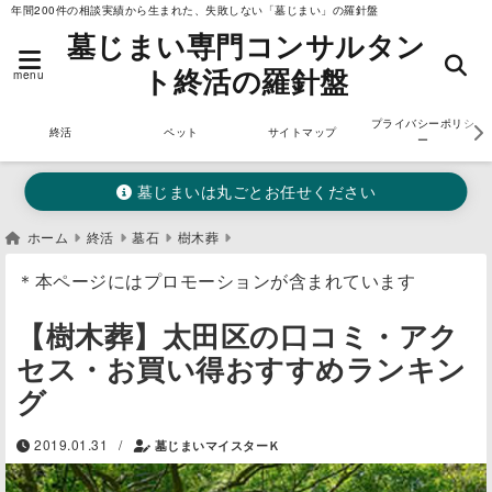
年間200件の相談実績から生まれた、失敗しない「墓じまい」の羅針盤
墓じまい専門コンサルタン
ト終活の羅針盤
menu
プライバシーポリシ
終活
ペット
サイトマップ
ー
墓じまいは丸ごとお任せください
ホーム
終活
墓石
樹木葬
＊本ページにはプロモーションが含まれています
【樹木葬】太田区の口コミ・アク
セス・お買い得おすすめランキン
グ
/
2019.01.31
墓じまいマイスターＫ