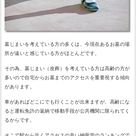
墓じまいを考えている方の多くは、今現在ある
お墓の場
所が遠い
と感じている方がほとんどです。
その為、墓じまい（改葬）を考えている方は高齢の方が
多いので
自宅からお墓までのアクセスを重要視
する傾向
があります。
車があればどこにでも行くことが出来ますが、高齢にな
ると運転免許の返納で移動手段が
公共機関に限られてく
る
からです。
そこで駅から近くアクセスの良い納骨堂のランキングで