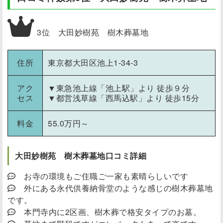
3位 大田妙樹苑 樹木葬墓地
住所
東京都大田区池上1-34-3
アク
▼東急池上線「池上駅」より 徒歩９分
セス
▼都営浅草線「西馬込駅」より 徒歩15分
料金
55.0万円～
大田妙樹苑 樹木葬墓地口コミ詳細
お寺の環境もご住職ご一家も素晴らしいです
外にある永代供養納骨堂のような感じの樹木葬墓地
です。
本門寺内に2区画、樹木葬で格安タイプのお墓。