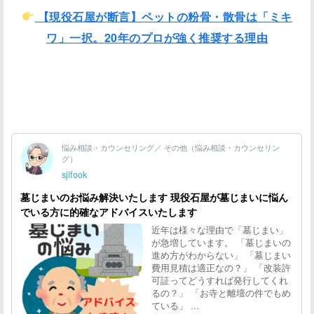
【現役石屋が断言】ペットの粉骨・散骨は「ミキ
ワ」一択。20年のプロが強く推奨する理由