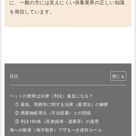
に、一般の方には見えにくい供養業界の正しい知識
を発信しています。
目次
ペットの散骨は法律（刑法）違反になる？
① 墓地、埋葬等に関する法律（墓埋法）の解釈
② 廃棄物処理法（不法投棄）との関係
③ 刑法190条（死体損壊・遺棄罪）の適用
海への散骨（海洋散骨）で守るべき絶対ルール