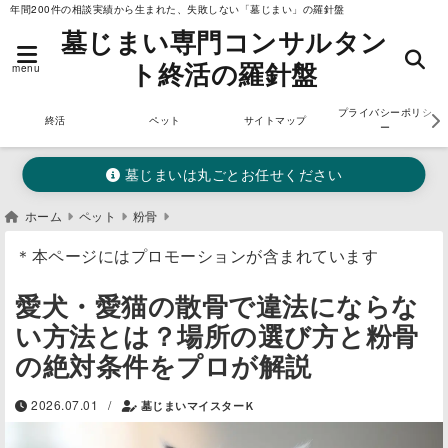
年間200件の相談実績から生まれた、失敗しない「墓じまい」の羅針盤
墓じまい専門コンサルタン
ト終活の羅針盤
menu
プライバシーポリシ
終活
ペット
サイトマップ
ー
墓じまいは丸ごとお任せください
ホーム
ペット
粉骨
＊本ページにはプロモーションが含まれています
愛犬・愛猫の散骨で違法にならな
い方法とは？場所の選び方と粉骨
の絶対条件をプロが解説
/
2026.07.01
墓じまいマイスターＫ