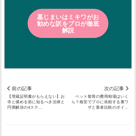
墓じまいはミキワがお
勧めな訳をプロが徹底
解説
前の記事
次の記事
【埋蔵証明書がもらえない】お
ペット散骨の費用相場はいく
寺と揉める前に知るべき法律と
ら？格安でプロに依頼する裏ワ
円満解決の4ステ...
ザと業者比較のポイ...