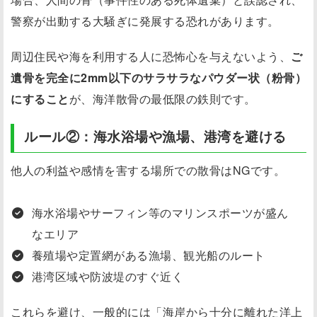
警察が出動する大騒ぎに発展する恐れがあります。
周辺住民や海を利用する人に恐怖心を与えないよう、
ご
遺骨を完全に2mm以下のサラサラなパウダー状（粉骨）
にすること
が、海洋散骨の最低限の鉄則です。
ルール②：海水浴場や漁場、港湾を避ける
他人の利益や感情を害する場所での散骨はNGです。
海水浴場やサーフィン等のマリンスポーツが盛ん
なエリア
養殖場や定置網がある漁場、観光船のルート
港湾区域や防波堤のすぐ近く
これらを避け、一般的には「海岸から十分に離れた洋上