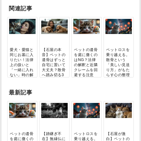
関連記事
愛犬・愛猫と
【石屋の本
ペットの遺骨
ペットロスを
同じお墓に入
音】ペットの
を庭に撒くの
乗り越える。
りたい！法律
遺骨はずっと
はNG？法律
散骨という
上の扱いと
自宅に置いて
の解釈と近隣
「美しい見送
「一緒に入れ
大丈夫？散骨
クレームを回
り方」がもた
ない」時の解
へ踏み切る3
避する注意
らす心の整理
決...
つ...
点...
と...
最新記事
ペットの遺骨
【跡継ぎ不
ペットロスを
【石屋が激
を庭に撒くの
在】無縁仏に
乗り越える。
白】ペットの