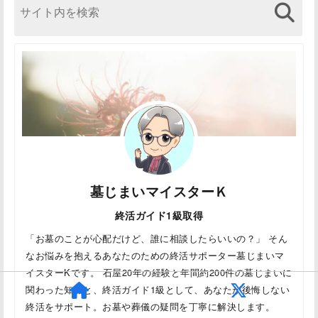
墓じまいマイスターＫ
終活ガイド1級取得
「お墓のことが心配だけど、誰に相談したらいいの？」 そん
なお悩みを抱えるあなたのための終活サポーター墓じまいマ
イスターKです。 石屋20年の経験と年間約200件の墓じまいに
関わった知識と、終活ガイド1級として、あなたが後悔しない
終活をサポート。お墓や葬儀の疑問を丁寧に解決します。