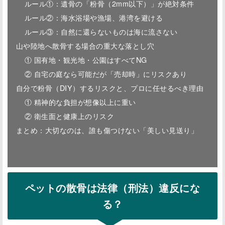
ルール①：遺骨の「粉骨（2mm以下）」が絶対条件
ルール②：海水浴場や漁場、港湾を避ける
ルール③：自然に還らないものは海に流さない
山や陸地へ散骨する場合の重大な落とし穴
① 国有地・観光地・公園はすべてNG
② 自宅の庭なら可能だが「売却時」にリスクあり
自分で粉骨（DIY）するリスクと、プロに任せるべき理由
① 精神的な負担が想像以上に重い
② 衛生面と健康上のリスク
まとめ：大切なのは、誰も傷つけない「美しい見送り」
ペットの散骨は法律（刑法）違反にな
る？