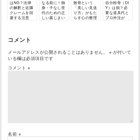
はNG？法律
なる前に！独
散骨という
自分粉骨（DI
の解釈と近隣
身・子なし世
「美しい見送
Y）は損？必
クレームを回
代のための正
り方」がもた
要な道具代と
避する注意
しい墓じまい
らす心の整理
プロ外注が
点...
ガ...
と...
結...
コメント
メールアドレスが公開されることはありません。
※
が付いて
いる欄は必須項目です
コメント
※
名前
※