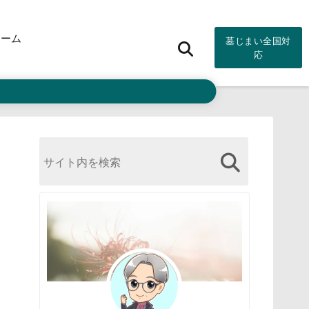
ォーム
墓じまい全国対
応