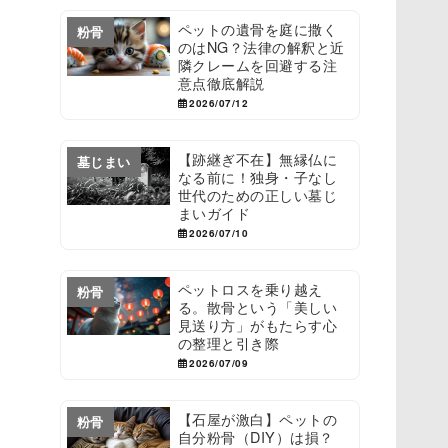
ペットの遺骨を庭に撒く
粉骨
のはNG？法律の解釈と近
隣クレームを回避する注
意点徹底解説
2026/07/12
【跡継ぎ不在】無縁仏に
墓じまい
なる前に！独身・子なし
世代のための正しい墓じ
まいガイド
2026/07/10
ペットロスを乗り越え
粉骨
る。散骨という「美しい
見送り方」がもたらす心
の整理と引き際
2026/07/09
【石屋が激白】ペットの
粉骨
自分粉骨（DIY）は損？