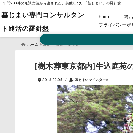
年間200件の相談実績から生まれた、失敗しない「墓じまい」の羅針盤
墓じまい専門コンサルタン
home
終
プライバシーポ
ト終活の羅針盤
ホーム
終活
墓石
樹木葬
[樹木葬東京都内]牛込庭
/
2018.09.05
墓じまいマイスターＫ