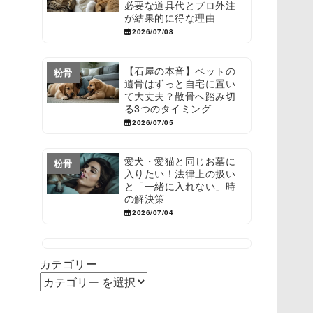
必要な道具代とプロ外注
が結果的に得な理由
2026/07/08
【石屋の本音】ペットの
粉骨
遺骨はずっと自宅に置い
て大丈夫？散骨へ踏み切
る3つのタイミング
2026/07/05
愛犬・愛猫と同じお墓に
粉骨
入りたい！法律上の扱い
と「一緒に入れない」時
の解決策
2026/07/04
カテゴリー