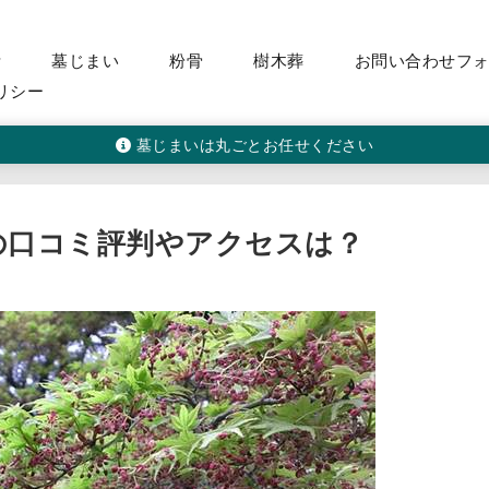
活
墓じまい
粉骨
樹木葬
お問い合わせフ
リシー
墓じまいは丸ごとお任せください
苑の口コミ評判やアクセスは？