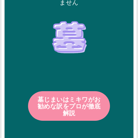
ません
墓じまいはミキワがお
勧めな訳をプロが徹底
解説