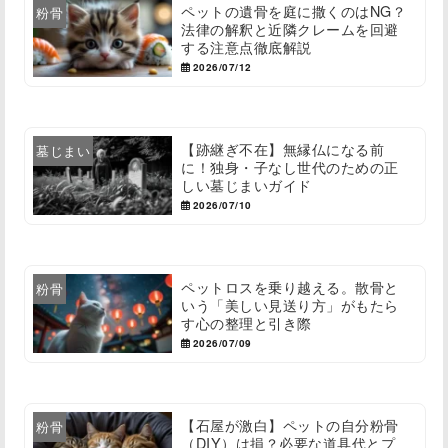
ペットの遺骨を庭に撒くのはNG？
粉骨
法律の解釈と近隣クレームを回避
する注意点徹底解説
2026/07/12
【跡継ぎ不在】無縁仏になる前
墓じまい
に！独身・子なし世代のための正
しい墓じまいガイド
2026/07/10
ペットロスを乗り越える。散骨と
粉骨
いう「美しい見送り方」がもたら
す心の整理と引き際
2026/07/09
【石屋が激白】ペットの自分粉骨
粉骨
（DIY）は損？必要な道具代とプ