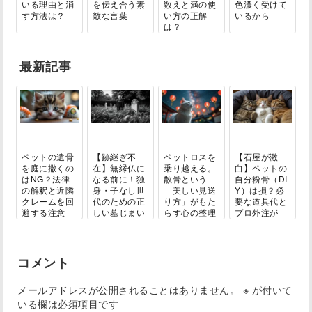
いる理由と消
を伝え合う素
数えと満の使
色濃く受けて
す方法は？
敵な言葉
い方の正解
いるから
は？
最新記事
ペットの遺骨
【跡継ぎ不
ペットロスを
【石屋が激
を庭に撒くの
在】無縁仏に
乗り越える。
白】ペットの
はNG？法律
なる前に！独
散骨という
自分粉骨（DI
の解釈と近隣
身・子なし世
「美しい見送
Y）は損？必
クレームを回
代のための正
り方」がもた
要な道具代と
避する注意
しい墓じまい
らす心の整理
プロ外注が
点...
ガ...
と...
結...
コメント
メールアドレスが公開されることはありません。
※
が付いて
いる欄は必須項目です