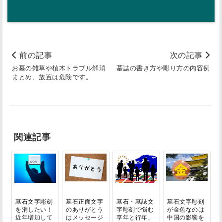
前の記事
次の記事
お墓の雑草や植木トラブル解消
墓誌の書き方や彫り方の内容例
まとめ、放置は危険です。
関連記事
墓石文字彫刻
墓石正面文字
墓石・墓誌文
墓石文字彫刻
を消したい！
のありがとう
字彫刻で悩む
が金色なのは
近年増加して
はメッセージ
享年と行年、
中国の影響を