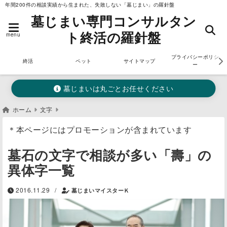
年間200件の相談実績から生まれた、失敗しない「墓じまい」の羅針盤
墓じまい専門コンサルタン
ト終活の羅針盤
menu
プライバシーポリシ
終活
ペット
サイトマップ
ー
墓じまいは丸ごとお任せください
ホーム
文字
＊本ページにはプロモーションが含まれています
墓石の文字で相談が多い「壽」の
異体字一覧
/
2016.11.29
墓じまいマイスターＫ