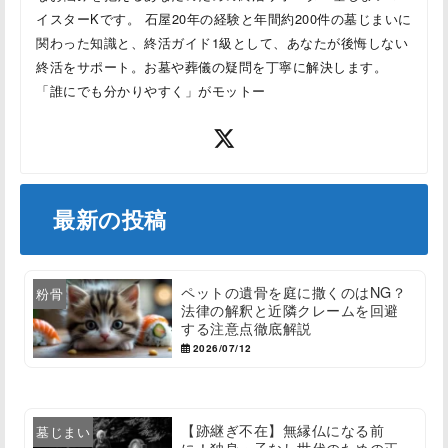
イスターKです。 石屋20年の経験と年間約200件の墓じまいに
関わった知識と、終活ガイド1級として、あなたが後悔しない
終活をサポート。お墓や葬儀の疑問を丁寧に解決します。
「誰にでも分かりやすく」がモットー
最新の投稿
ペットの遺骨を庭に撒くのはNG？
粉骨
法律の解釈と近隣クレームを回避
する注意点徹底解説
2026/07/12
【跡継ぎ不在】無縁仏になる前
墓じまい
に！独身・子なし世代のための正