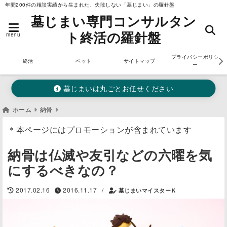
年間200件の相談実績から生まれた、失敗しない「墓じまい」の羅針盤
墓じまい専門コンサルタン
ト終活の羅針盤
menu
プライバシーポリシ
終活
ペット
サイトマップ
ー
墓じまいは丸ごとお任せください
ホーム
納骨
＊本ページにはプロモーションが含まれています
納骨は仏滅や友引などの六曜を気
にするべきなの？
/
2017.02.16
2016.11.17
墓じまいマイスターＫ