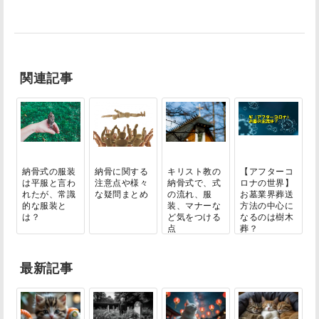
関連記事
納骨式の服装
納骨に関する
キリスト教の
【アフターコ
は平服と言わ
注意点や様々
納骨式で、式
ロナの世界】
れたが、常識
な疑問まとめ
の流れ、服
お墓業界葬送
的な服装と
装、マナーな
方法の中心に
は？
ど気をつける
なるのは樹木
点
葬？
最新記事