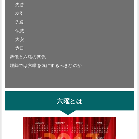
先勝
友引
先負
仏滅
大安
赤口
葬儀と六曜の関係
埋葬では六曜を気にするべきなのか
六曜とは