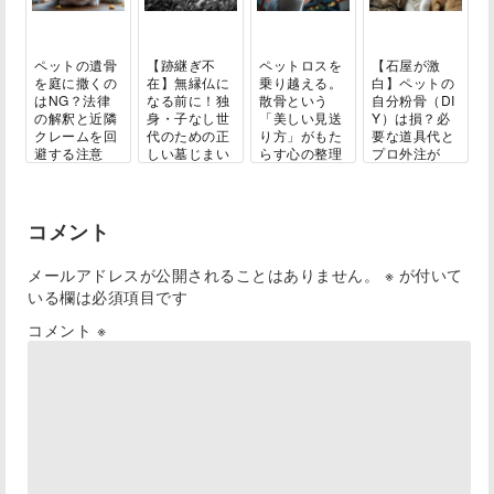
ペットの遺骨
【跡継ぎ不
ペットロスを
【石屋が激
を庭に撒くの
在】無縁仏に
乗り越える。
白】ペットの
はNG？法律
なる前に！独
散骨という
自分粉骨（DI
の解釈と近隣
身・子なし世
「美しい見送
Y）は損？必
クレームを回
代のための正
り方」がもた
要な道具代と
避する注意
しい墓じまい
らす心の整理
プロ外注が
点...
ガ...
と...
結...
コメント
メールアドレスが公開されることはありません。
※
が付いて
いる欄は必須項目です
コメント
※