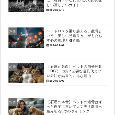
しい墓じまいガイド
2026/07/10
ペットロスを乗り越える。散骨と
粉骨
いう「美しい見送り方」がもたら
す心の整理と引き際
2026/07/09
【石屋が激白】ペットの自分粉骨
粉骨
（DIY）は損？必要な道具代とプ
ロ外注が結果的に得な理由
2026/07/08
【石屋の本音】ペットの遺骨はず
粉骨
っと自宅に置いて大丈夫？散骨へ
踏み切る3つのタイミング