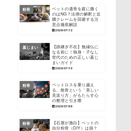
ペットの遺骨を庭に撒く
粉骨
のはNG？法律の解釈と近
隣クレームを回避する注
意点徹底解説
2026/07/12
【跡継ぎ不在】無縁仏に
墓じまい
なる前に！独身・子なし
世代のための正しい墓じ
まいガイド
2026/07/10
ペットロスを乗り越え
粉骨
る。散骨という「美しい
見送り方」がもたらす心
の整理と引き際
2026/07/09
【石屋が激白】ペットの
粉骨
自分粉骨（DIY）は損？