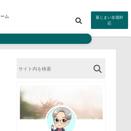
ォーム
墓じまい全国対
応