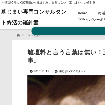
年間200件の相談実績から生まれた、失敗しない「墓じまい」の羅針盤
墓じまい専門コンサルタン
home
終
プライバシーポ
ト終活の羅針盤
ホーム
改葬
離壇料と言う言葉は無い！
事。
/
2016.11.19
墓じまいマイスターＫ