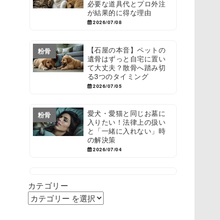
必要な道具代とプロ外注
が結果的に得な理由
2026/07/08
【石屋の本音】ペットの
粉骨
遺骨はずっと自宅に置い
て大丈夫？散骨へ踏み切
る3つのタイミング
2026/07/05
愛犬・愛猫と同じお墓に
粉骨
入りたい！法律上の扱い
と「一緒に入れない」時
の解決策
2026/07/04
カテゴリー