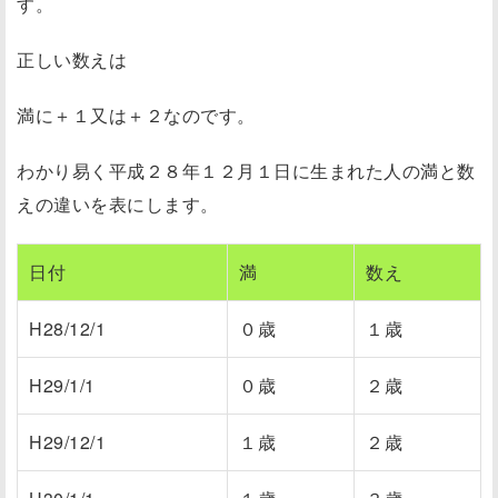
す。
正しい数えは
満
に＋１又は＋２
なのです。
わかり易く平成２８年１２月１日に生まれた人の満と数
えの違いを表にします。
日付
満
数え
H28/12/1
０歳
１歳
H29/1/1
０歳
２歳
H29/12/1
１歳
２歳