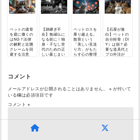
ペットの遺骨
【跡継ぎ不
ペットロスを
【石屋が激
を庭に撒くの
在】無縁仏に
乗り越える。
白】ペットの
はNG？法律
なる前に！独
散骨という
自分粉骨（DI
の解釈と近隣
身・子なし世
「美しい見送
Y）は損？必
クレームを回
代のための正
り方」がもた
要な道具代と
避する注意
しい墓じまい
らす心の整理
プロ外注が
点...
ガ...
と...
結...
コメント
メールアドレスが公開されることはありません。
※
が付いて
いる欄は必須項目です
コメント
※