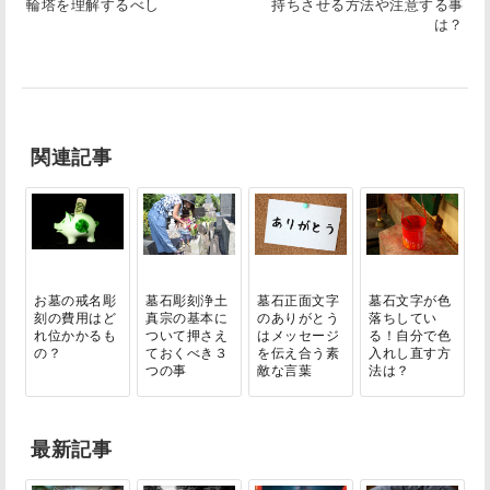
輪塔を理解するべし
持ちさせる方法や注意する事
は？
関連記事
お墓の戒名彫
墓石彫刻浄土
墓石正面文字
墓石文字が色
刻の費用はど
真宗の基本に
のありがとう
落ちしてい
れ位かかるも
ついて押さえ
はメッセージ
る！自分で色
の？
ておくべき３
を伝え合う素
入れし直す方
つの事
敵な言葉
法は？
最新記事