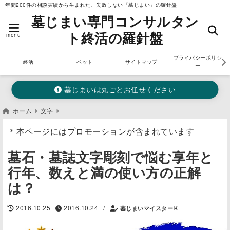
年間200件の相談実績から生まれた、失敗しない「墓じまい」の羅針盤
墓じまい専門コンサルタン
ト終活の羅針盤
menu
プライバシーポリシ
終活
ペット
サイトマップ
ー
墓じまいは丸ごとお任せください
ホーム
文字
＊本ページにはプロモーションが含まれています
墓石・墓誌文字彫刻で悩む享年と
行年、数えと満の使い方の正解
は？
/
2016.10.25
2016.10.24
墓じまいマイスターＫ