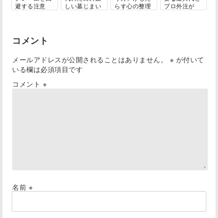
避する注意
しい墓じまい
らす心の整理
プロ外注が
点...
ガ...
と...
結...
コメント
メールアドレスが公開されることはありません。
※
が付いて
いる欄は必須項目です
コメント
※
名前
※