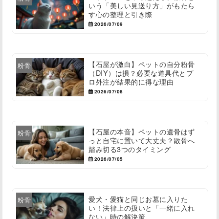
いう「美しい見送り方」がもたら
す心の整理と引き際
2026/07/09
【石屋が激白】ペットの自分粉骨
粉骨
（DIY）は損？必要な道具代とプ
ロ外注が結果的に得な理由
2026/07/08
【石屋の本音】ペットの遺骨はず
粉骨
っと自宅に置いて大丈夫？散骨へ
踏み切る3つのタイミング
2026/07/05
愛犬・愛猫と同じお墓に入りた
粉骨
い！法律上の扱いと「一緒に入れ
ない」時の解決策