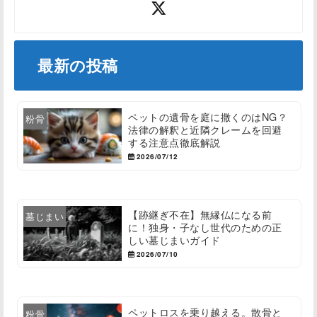
最新の投稿
ペットの遺骨を庭に撒くのはNG？
粉骨
法律の解釈と近隣クレームを回避
する注意点徹底解説
2026/07/12
【跡継ぎ不在】無縁仏になる前
墓じまい
に！独身・子なし世代のための正
しい墓じまいガイド
2026/07/10
ペットロスを乗り越える。散骨と
粉骨