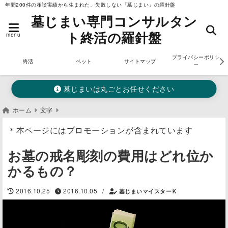
年間200件の相談実績から生まれた、失敗しない「墓じまい」の羅針盤
墓じまい専門コンサルタン
ト終活の羅針盤
menu
プライバシーポリシ
終活
ペット
サイトマップ
ー
墓じまいは丸ごとお任せください
ホーム
文字
＊本ページにはプロモーションが含まれています
お墓の戒名彫刻の費用はどれ位か
かるもの？
/
2016.10.25
2016.10.05
墓じまいマイスターＫ