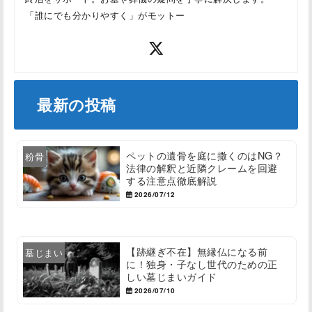
「誰にでも分かりやすく」がモットー
最新の投稿
ペットの遺骨を庭に撒くのはNG？
粉骨
法律の解釈と近隣クレームを回避
する注意点徹底解説
2026/07/12
【跡継ぎ不在】無縁仏になる前
墓じまい
に！独身・子なし世代のための正
しい墓じまいガイド
2026/07/10