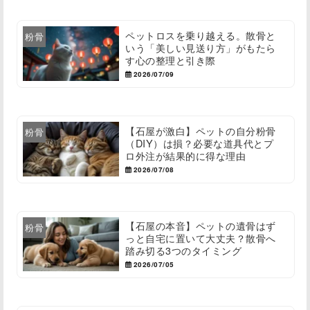
ペットロスを乗り越える。散骨と
粉骨
いう「美しい見送り方」がもたら
す心の整理と引き際
2026/07/09
【石屋が激白】ペットの自分粉骨
粉骨
（DIY）は損？必要な道具代とプ
ロ外注が結果的に得な理由
2026/07/08
【石屋の本音】ペットの遺骨はず
粉骨
っと自宅に置いて大丈夫？散骨へ
踏み切る3つのタイミング
2026/07/05