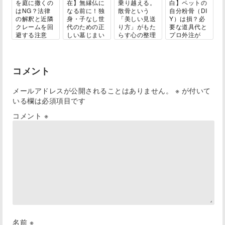
を庭に撒くの
在】無縁仏に
乗り越える。
白】ペットの
はNG？法律
なる前に！独
散骨という
自分粉骨（DI
の解釈と近隣
身・子なし世
「美しい見送
Y）は損？必
クレームを回
代のための正
り方」がもた
要な道具代と
避する注意
しい墓じまい
らす心の整理
プロ外注が
点...
ガ...
と...
結...
コメント
メールアドレスが公開されることはありません。
※
が付いて
いる欄は必須項目です
コメント
※
名前
※