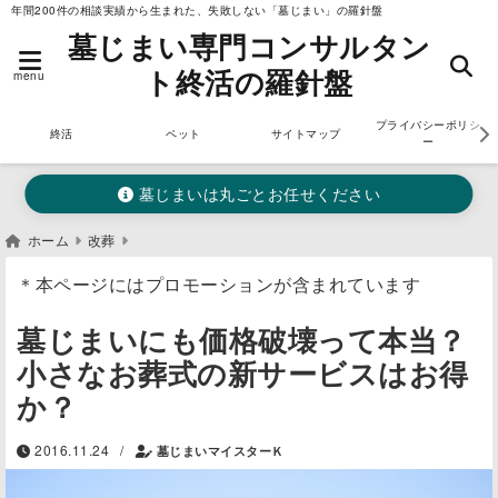
年間200件の相談実績から生まれた、失敗しない「墓じまい」の羅針盤
墓じまい専門コンサルタン
ト終活の羅針盤
menu
プライバシーポリシ
終活
ペット
サイトマップ
ー
墓じまいは丸ごとお任せください
ホーム
改葬
＊本ページにはプロモーションが含まれています
墓じまいにも価格破壊って本当？
小さなお葬式の新サービスはお得
か？
/
2016.11.24
墓じまいマイスターＫ