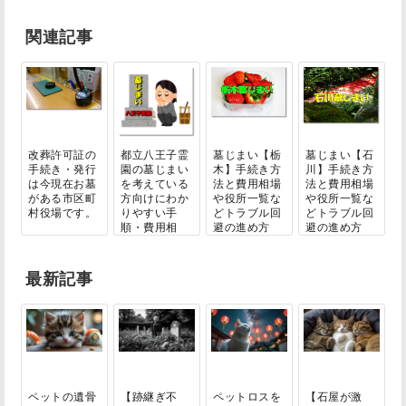
関連記事
改葬許可証の
都立八王子霊
墓じまい【栃
墓じまい【石
手続き・発行
園の墓じまい
木】手続き方
川】手続き方
は今現在お墓
を考えている
法と費用相場
法と費用相場
がある市区町
方向けにわか
や役所一覧な
や役所一覧な
村役場です。
りやすい手
どトラブル回
どトラブル回
順・費用相
避の進め方
避の進め方
場・...
最新記事
ペットの遺骨
【跡継ぎ不
ペットロスを
【石屋が激