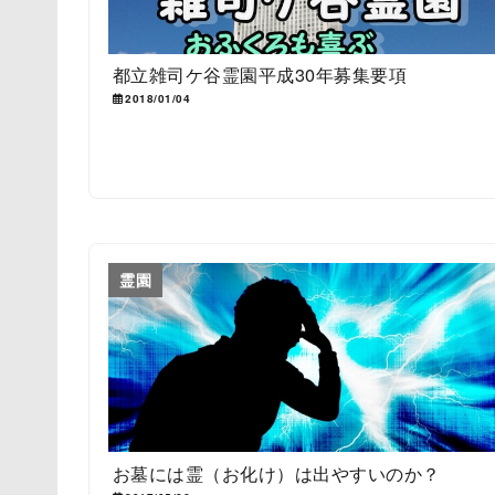
都立雑司ケ谷霊園平成30年募集要項
2018/01/04
霊園
お墓には霊（お化け）は出やすいのか？