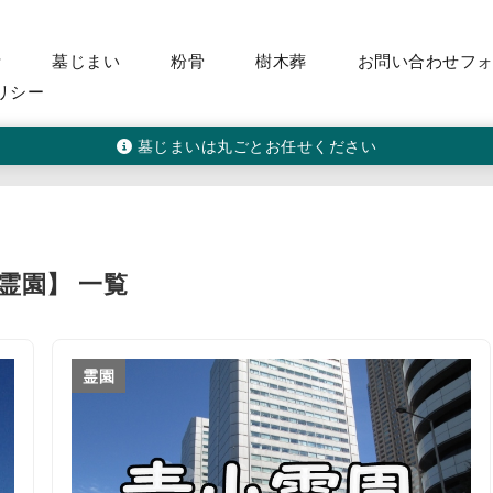
活
墓じまい
粉骨
樹木葬
お問い合わせフ
リシー
墓じまいは丸ごとお任せください
 霊園】 一覧
霊園