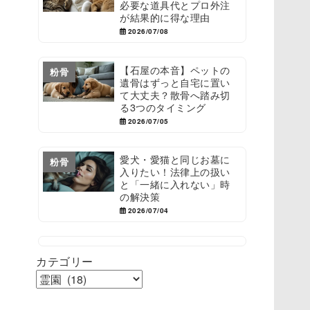
必要な道具代とプロ外注
が結果的に得な理由
2026/07/08
【石屋の本音】ペットの
粉骨
遺骨はずっと自宅に置い
て大丈夫？散骨へ踏み切
る3つのタイミング
2026/07/05
愛犬・愛猫と同じお墓に
粉骨
入りたい！法律上の扱い
と「一緒に入れない」時
の解決策
2026/07/04
カテゴリー