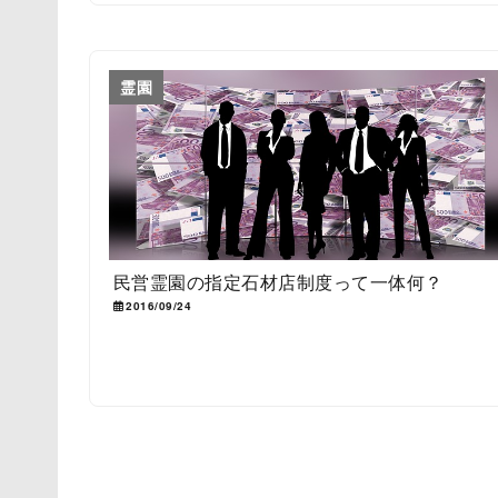
霊園
民営霊園の指定石材店制度って一体何？
2016/09/24