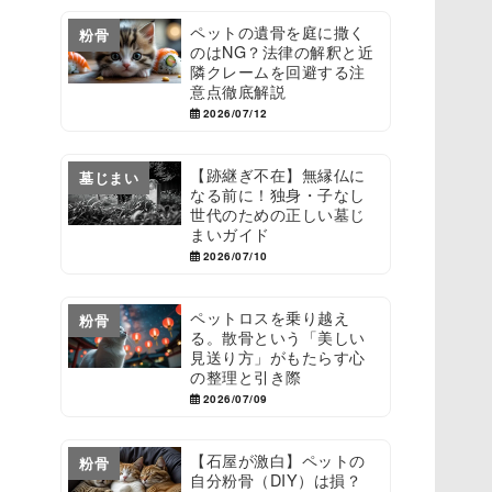
ペットの遺骨を庭に撒く
粉骨
のはNG？法律の解釈と近
隣クレームを回避する注
意点徹底解説
2026/07/12
【跡継ぎ不在】無縁仏に
墓じまい
なる前に！独身・子なし
世代のための正しい墓じ
まいガイド
2026/07/10
ペットロスを乗り越え
粉骨
る。散骨という「美しい
見送り方」がもたらす心
の整理と引き際
2026/07/09
【石屋が激白】ペットの
粉骨
自分粉骨（DIY）は損？