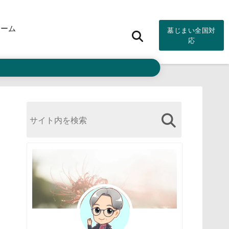
ォーム
墓じまい全国対
応