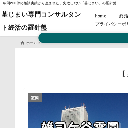
年間200件の相談実績から生まれた、失敗しない「墓じまい」の羅針盤
墓じまい専門コンサルタン
home
終
プライバシーポ
ト終活の羅針盤
ホーム
【
霊園