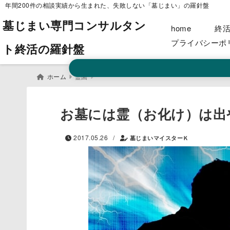
年間200件の相談実績から生まれた、失敗しない「墓じまい」の羅針盤
墓じまい専門コンサルタン
home
終
プライバシーポ
ト終活の羅針盤
ホーム
霊園
お墓には霊（お化け）は出
/
2017.05.26
墓じまいマイスターＫ