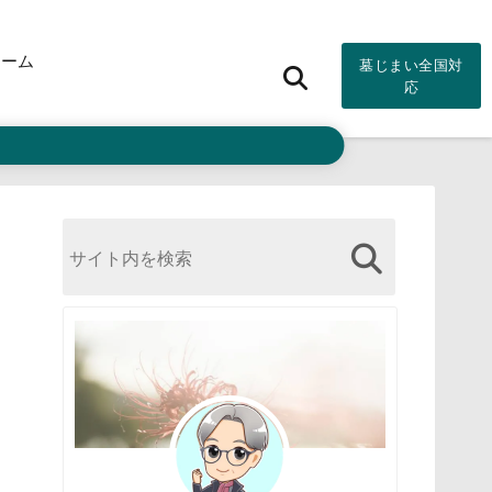
ォーム
墓じまい全国対
応