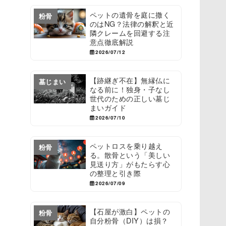
ペットの遺骨を庭に撒く
粉骨
のはNG？法律の解釈と近
隣クレームを回避する注
意点徹底解説
2026/07/12
【跡継ぎ不在】無縁仏に
墓じまい
なる前に！独身・子なし
世代のための正しい墓じ
まいガイド
2026/07/10
ペットロスを乗り越え
粉骨
る。散骨という「美しい
見送り方」がもたらす心
の整理と引き際
2026/07/09
【石屋が激白】ペットの
粉骨
自分粉骨（DIY）は損？