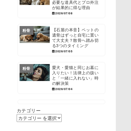
必要な道具代とプロ外注
が結果的に得な理由
2026/07/08
【石屋の本音】ペットの
粉骨
遺骨はずっと自宅に置い
て大丈夫？散骨へ踏み切
る3つのタイミング
2026/07/05
愛犬・愛猫と同じお墓に
粉骨
入りたい！法律上の扱い
と「一緒に入れない」時
の解決策
2026/07/04
カテゴリー