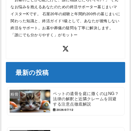
なお悩みを抱えるあなたのための終活サポーター墓じまいマ
イスターKです。 石屋20年の経験と年間約200件の墓じまいに
関わった知識と、終活ガイド1級として、あなたが後悔しない
終活をサポート。お墓や葬儀の疑問を丁寧に解決します。
「誰にでも分かりやすく」がモットー
最新の投稿
ペットの遺骨を庭に撒くのはNG？
粉骨
法律の解釈と近隣クレームを回避
する注意点徹底解説
2026/07/12