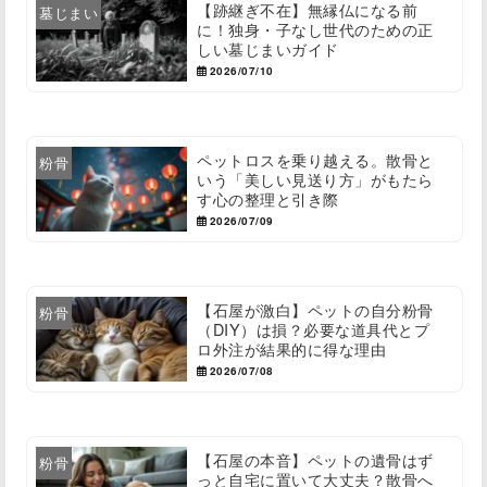
【跡継ぎ不在】無縁仏になる前
墓じまい
に！独身・子なし世代のための正
しい墓じまいガイド
2026/07/10
ペットロスを乗り越える。散骨と
粉骨
いう「美しい見送り方」がもたら
す心の整理と引き際
2026/07/09
【石屋が激白】ペットの自分粉骨
粉骨
（DIY）は損？必要な道具代とプ
ロ外注が結果的に得な理由
2026/07/08
【石屋の本音】ペットの遺骨はず
粉骨
っと自宅に置いて大丈夫？散骨へ