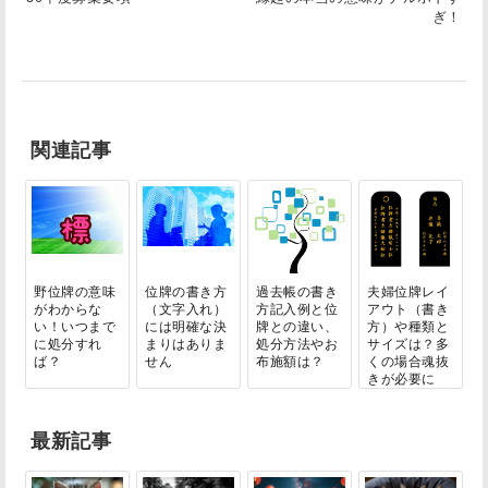
ぎ！
関連記事
野位牌の意味
位牌の書き方
過去帳の書き
夫婦位牌レイ
がわからな
（文字入れ）
方記入例と位
アウト（書き
い！いつまで
には明確な決
牌との違い、
方）や種類と
に処分すれ
まりはありま
処分方法やお
サイズは？多
ば？
せん
布施額は？
くの場合魂抜
きが必要に
な...
最新記事