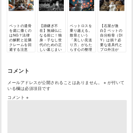
ペットの遺骨
【跡継ぎ不
ペットロスを
【石屋が激
を庭に撒くの
在】無縁仏に
乗り越える。
白】ペットの
はNG？法律
なる前に！独
散骨という
自分粉骨（DI
の解釈と近隣
身・子なし世
「美しい見送
Y）は損？必
クレームを回
代のための正
り方」がもた
要な道具代と
避する注意
しい墓じまい
らす心の整理
プロ外注が
点...
ガ...
と...
結...
コメント
メールアドレスが公開されることはありません。
※
が付いて
いる欄は必須項目です
コメント
※