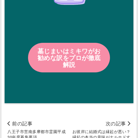
墓じまいはミキワがお
勧めな訳をプロが徹底
解説
前の記事
次の記事
八王子市営南多摩都市霊園平成
お彼岸に結婚式は縁起が悪い？
30年度募集要項
縁起の本当の意味がナルホドす