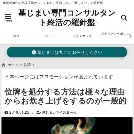
年間200件の相談実績から生まれた、失敗しない「墓じまい」の羅針盤
墓じまい専門コンサルタン
ト終活の羅針盤
menu
プライバシーポリシ
終活
ペット
サイトマップ
ー
墓じまいは丸ごとお任せください
ホーム
位牌
＊本ページにはプロモーションが含まれています
位牌を処分する方法は様々な理由
からお炊き上げをするのが一般的
/
2018.01.22
墓じまいマイスターＫ